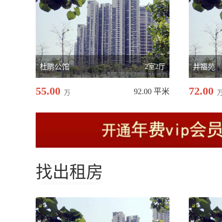
杜鹃公馆
2室2厅
井福苑
55.00
72.00
92.00 平米
万
找出租房