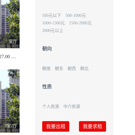
500元以下
500-1000元
1000-1500元
1500-2000元
2000元以上
室厅
朝向
上䍃贝56号/627.00 平米
朝南
朝东
朝西
朝北
性质
个人房源
中介房源
3室2厅
我要出租
我要求租