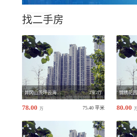
找二手房
井冈山茨坪云海观澜
2室2厅
锦绣花
78.00
80.00
75.40 平米
万