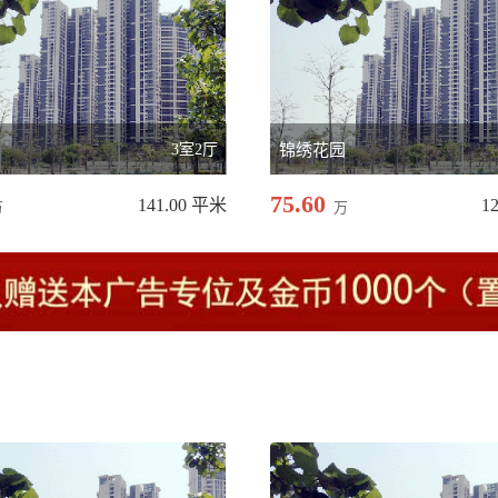
3室2厅
锦绣花园
75.60
141.00 平米
1
万
万