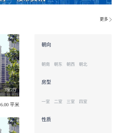
更多
朝向
朝南
朝东
朝西
朝北
房型
3室2厅
一室
二室
三室
四室
16.00 平米
性质