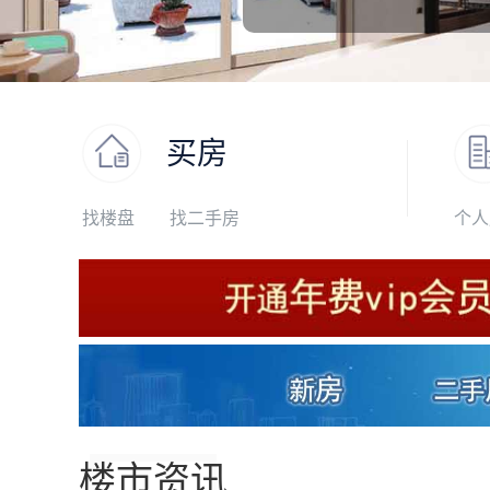
买房
找楼盘
找二手房
个人
楼市资讯