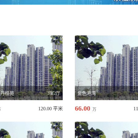
园丹桂苑
3室2厅
金色港湾
66.00
120.00 平米
1
万
万