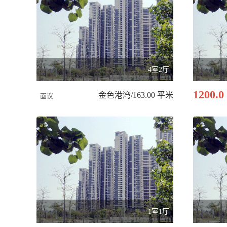
4室2厅
1200.0
金色港湾/163.00 平米
面议
1室1厅