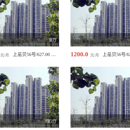
室厅
1200.0
上䍃贝56号/627.00 平米
元/月
元/月
3室2厅