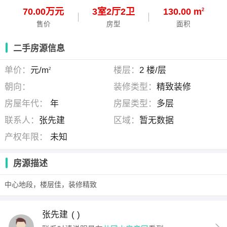
70.00万元
3
室
2
厅
2
卫
130.00 m
2
售价
房型
面积
二手房源信息
单价：
元/m
楼层：
2 楼/层
2
朝向：
装修类型：
精致装修
房屋年代：
年
房屋类型：
多层
联系人：
张先建
区域：
暂无数据
产权年限：
未知
房源描述
中心地段，楼层佳，装修精致
张先建
( )